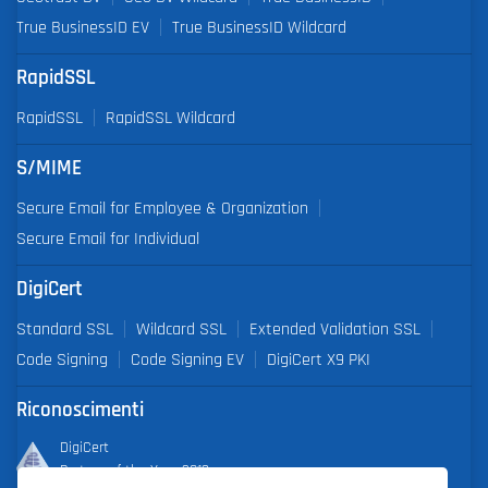
True BusinessID EV
True BusinessID Wildcard
RapidSSL
RapidSSL
RapidSSL Wildcard
S/MIME
Secure Email for Employee & Organization
Secure Email for Individual
DigiCert
Standard SSL
Wildcard SSL
Extended Validation SSL
Code Signing
Code Signing EV
DigiCert X9 PKI
Riconoscimenti
DigiCert
Partner of the Year 2019