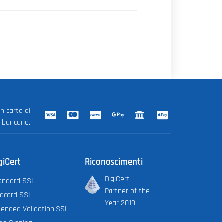
n carta di
o bancario.
giCert
Riconoscimenti
DigiCert
andard SSL
Partner of the
ldcard SSL
Year 2019
tended Validation SSL