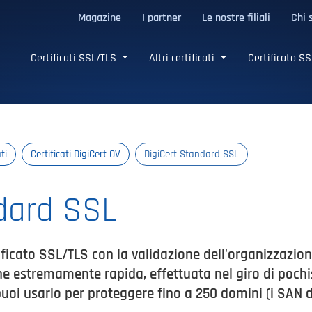
Magazine
I partner
Le nostre filiali
Chi 
LS affidabili
Certificati SSL/TLS
Altri certificati
Certificato SS
ti
Certificati DigiCert OV
DigiCert Standard SSL
dard SSL
ficato SSL/TLS con la validazione dell'organizzazione
e estremamente rapida, effettuata nel giro di pochis
puoi usarlo per proteggere fino a 250 domini (i SAN 