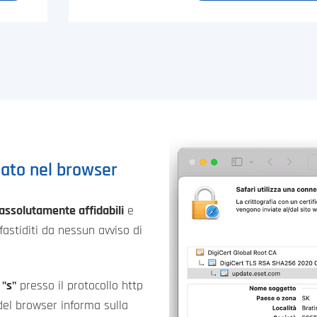
icato nel browser
assolutamente affidabili
e
fastiditi da nessun avviso di
a
"s"
presso il protocollo http
i del browser informa sulla