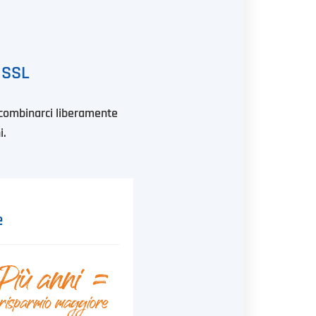
d SSL
 combinarci liberamente
i.
e