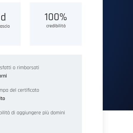
100%
d
credibilità
lascio
sfatti o rimborsati
orni
mpa del certificato
ito
bilità di aggiungere più domini