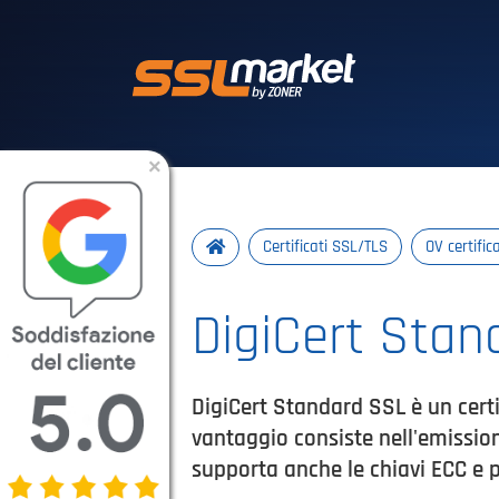
Certificati SSL/T
×
Certificati SSL/TLS
OV certifica
DigiCert Stan
DigiCert Standard SSL è un certi
vantaggio consiste nell'emission
supporta anche le chiavi ECC e 