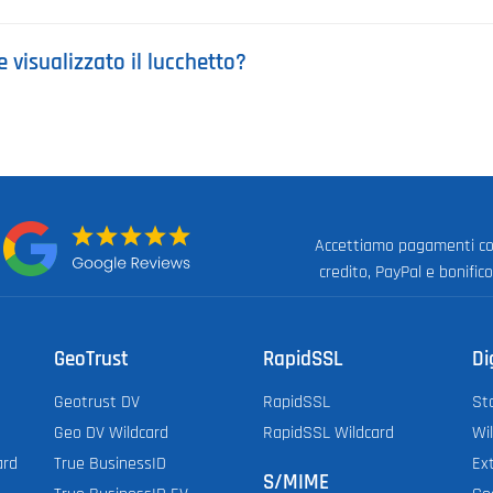
visualizzato il lucchetto?
Accettiamo pagamenti co
:
credito, PayPal e bonific
GeoTrust
RapidSSL
Di
Geotrust DV
RapidSSL
St
Geo DV Wildcard
RapidSSL Wildcard
Wi
ard
True BusinessID
Ex
S/MIME