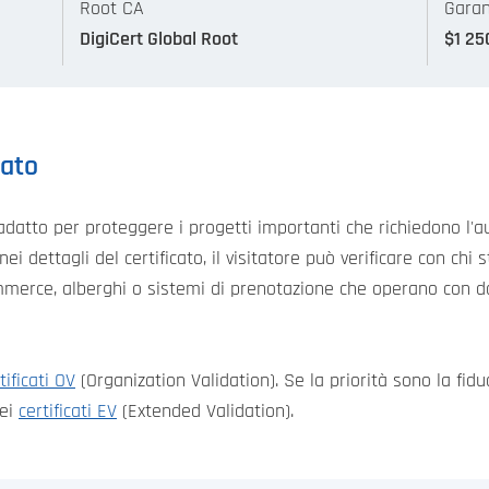
Root CA
Garan
DigiCert Global Root
$1 25
cato
 adatto per proteggere i progetti importanti che richiedono l'a
nei dettagli del certificato, il visitatore può verificare con ch
merce, alberghi o sistemi di prenotazione che operano con dat
tificati OV
(Organization Validation). Se la priorità sono la fidu
dei
certificati EV
(Extended Validation).