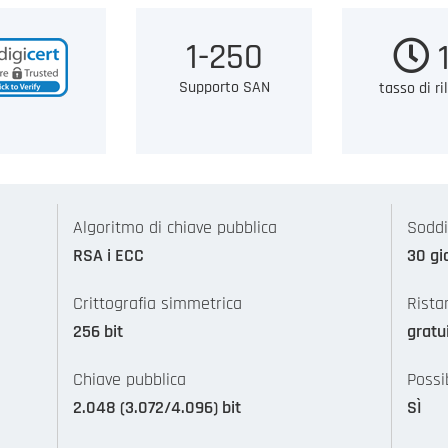
1-250
1
Supporto SAN
tasso di ri
Algoritmo di chiave pubblica
Soddi
RSA i ECC
30 gi
Crittografia simmetrica
Rista
256 bit
gratu
Chiave pubblica
Possi
2.048 (3.072/4.096) bit
SÌ