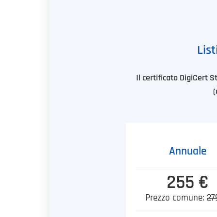
List
Il certificato DigiCer
(
Annuale
255 €
Prezzo comune:
27