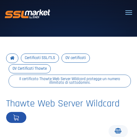
Certificati SSL/TLS affidabili
Certificati SSL/TLS
OV certificati
OV Certificati Thawte
Il certificato Thawte Web Server Wildcard protegge un numero
illimitato di sottodomini.
Thawte Web Server Wildcard