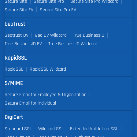
Secure Site
Secure Site Pro
Secure Site Pro Wildcard
Secure Site EV
Secure Site Pro EV
GeoTrust
Geotrust DV
Geo DV Wildcard
True BusinessID
True BusinessID EV
True BusinessID Wildcard
RapidSSL
RapidSSL
RapidSSL Wildcard
S/MIME
Secure Email for Employee & Organization
Secure Email for Individual
DigiCert
Standard SSL
Wildcard SSL
Extended Validation SSL