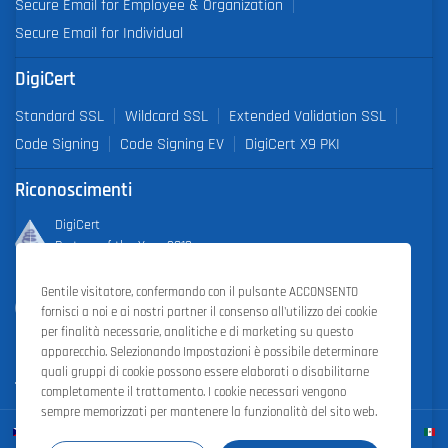
Secure Email for Employee & Organization
Secure Email for Individual
DigiCert
Standard SSL
Wildcard SSL
Extended Validation SSL
Code Signing
Code Signing EV
DigiCert X9 PKI
Riconoscimenti
DigiCert
Partner of the Year 2019
Gentile visitatore, confermando con il pulsante ACCONSENTO
Outstanding Sales Performance Award 2018, 2019, 2020, 2021,
fornisci a noi e ai nostri partner il consenso all'utilizzo dei cookie
2022
per finalità necessarie, analitiche e di marketing su questo
apparecchio. Selezionando Impostazioni è possibile determinare
quali gruppi di cookie possono essere elaborati o disabilitarne
completamente il trattamento. I cookie necessari vengono
sempre memorizzati per mantenere la funzionalità del sito web.