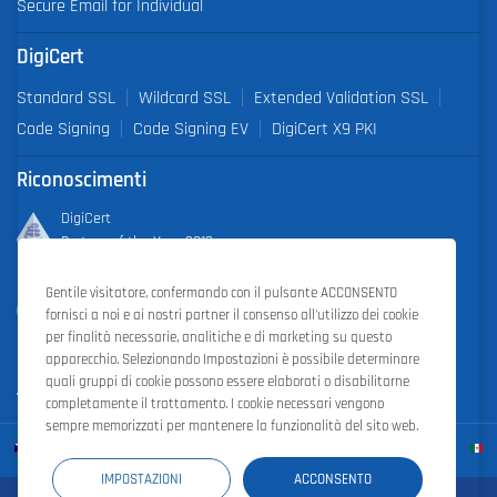
Secure Email for Individual
DigiCert
Standard SSL
Wildcard SSL
Extended Validation SSL
Code Signing
Code Signing EV
DigiCert X9 PKI
Riconoscimenti
DigiCert
Partner of the Year 2019
Gentile visitatore, confermando con il pulsante ACCONSENTO
Outstanding Sales Performance Award 2018, 2019, 2020, 2021,
fornisci a noi e ai nostri partner il consenso all'utilizzo dei cookie
2022
per finalità necessarie, analitiche e di marketing su questo
apparecchio. Selezionando Impostazioni è possibile determinare
quali gruppi di cookie possono essere elaborati o disabilitarne
completamente il trattamento. I cookie necessari vengono
sempre memorizzati per mantenere la funzionalità del sito web.
IMPOSTAZIONI
ACCONSENTO