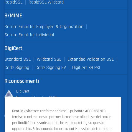
RapidSSL
RapidSSL Wildcard
S/MIME
Secure Email for Employee & Organization
Secure Email for Individual
DigiCert
Standard SSL
Wildcard SSL
Extended Validation SSL
Code Signing
Code Signing EV
DigiCert X9 PKI
Riconoscimenti
DigiCert
Partner of the Year 2019
Gentile visitatore, confermando con il pulsante ACCONSENTO
Outstanding Sales Performance Award 2018, 2019, 2020, 2021,
fornisci a noi e ai nostri partner il consenso all'utilizzo dei cookie
2022
per finalità necessarie, analitiche e di marketing su questo
apparecchio. Selezionando Impostazioni è possibile determinare