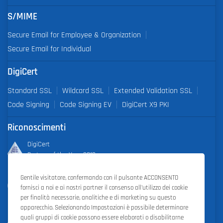
S/MIME
Secure Email for Employee & Organization
Secure Email for Individual
DigiCert
Standard SSL
Wildcard SSL
Extended Validation SSL
Code Signing
Code Signing EV
DigiCert X9 PKI
Riconoscimenti
DigiCert
Partner of the Year 2019
Gentile visitatore, confermando con il pulsante ACCONSENTO
Outstanding Sales Performance Award 2018, 2019, 2020, 2021,
fornisci a noi e ai nostri partner il consenso all'utilizzo dei cookie
2022
per finalità necessarie, analitiche e di marketing su questo
apparecchio. Selezionando Impostazioni è possibile determinare
quali gruppi di cookie possono essere elaborati o disabilitarne