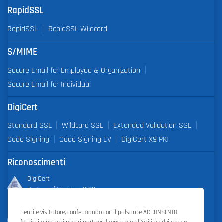
RapidSSL
RapidSSL
RapidSSL Wildcard
S/MIME
Secure Email for Employee & Organization
Secure Email for Individual
DigiCert
Standard SSL
Wildcard SSL
Extended Validation SSL
Code Signing
Code Signing EV
DigiCert X9 PKI
Riconoscimenti
DigiCert
Partner of the Year 2019
Gentile visitatore, confermando con il pulsante ACCONSENTO
Outstanding Sales Performance Award 2018, 2019, 2020, 2021,