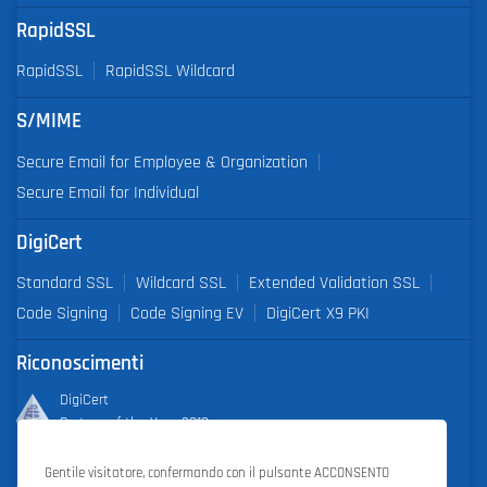
RapidSSL
RapidSSL
RapidSSL Wildcard
S/MIME
Secure Email for Employee & Organization
Secure Email for Individual
DigiCert
Standard SSL
Wildcard SSL
Extended Validation SSL
Code Signing
Code Signing EV
DigiCert X9 PKI
Riconoscimenti
DigiCert
Partner of the Year 2019
Gentile visitatore, confermando con il pulsante ACCONSENTO
Outstanding Sales Performance Award 2018, 2019, 2020, 2021,