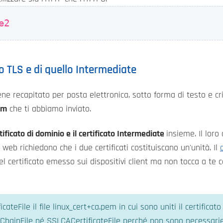
e2
o TLS e di quello Intermediate
iene recapitato per posta elettronica, sotto forma di testo e c
em
che ti abbiamo inviato.
tificato di dominio e il certificato Intermediate
insieme. Il loro
 web richiedono che i due certificati costituiscano un'unità. Il
 del certificato emesso sui dispositivi client ma non tocca a te 
cateFile il file linux_cert+ca.pem in cui sono uniti il certifica
ateChainFile né SSLCACertificateFile perché non sono necessarie