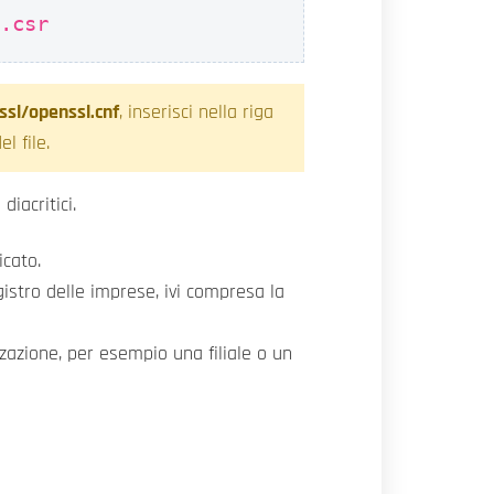
m.csr
/ssl/openssl.cnf
, inserisci nella riga
l file.
diacritici.
icato.
gistro delle imprese, ivi compresa la
zzazione, per esempio una filiale o un