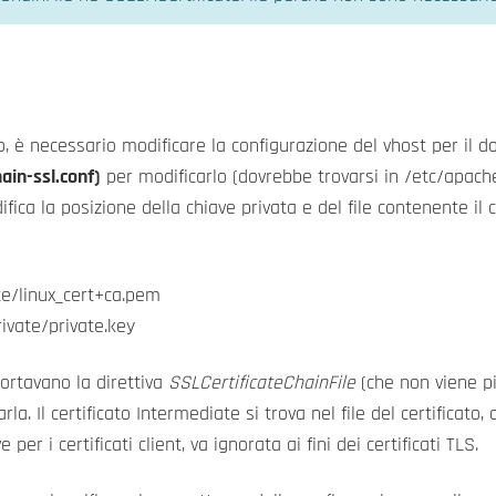
ito, è necessario modificare la configurazione del vhost per il do
ain-ssl.conf)
per modificarlo (dovrebbe trovarsi in /etc/apache
difica la posizione della chiave privata e del file contenente il
ate/linux_cert+ca.pem
rivate/private.key
ortavano la direttiva
SSLCertificateChainFile
(che non viene più
varla. Il certificato Intermediate si trova nel file del certificat
 per i certificati client, va ignorata ai fini dei certificati TLS.