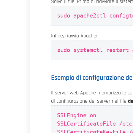
Salva il file. Prima di riavviare il sis
sudo apache2ctl configt
Infine, riavvia Apache:
sudo systemctl restart 
Esempio di configurazione del
Il server web Apache memorizza le conf
di configurazione del server nel file
de
SSLEngine on
SSLCertificateFile /etc
SSLCertificateKeyFile /