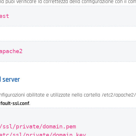
tema puoi verificare la correttezza della configurazione con il c
est
apache2
 server
igurazioni abilitate e utilizzate nella cartella /etc2/apache2
fault-ssl.conf
.
/ssl/private/domain.pem
etc/ssl/private/domain.key