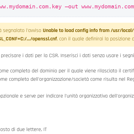
ww.mydomain.com.key –out www.mydomain.co
 segnalato l'avviso
Unable to load config info from /usr/local
L_CONF=C:/.../openssl.cnf
, con il quale definirai la posizione de
precisare i dati per la CSR. Inserisci i dati senza usare i segni 
e completo del dominio per il quale viene rilasciato il certif
 nome completo dell'organizzazione/società come risulta nel Re
zionale e serve per indicare l'unità organizzativa dell'organi
sto di due lettere, IT