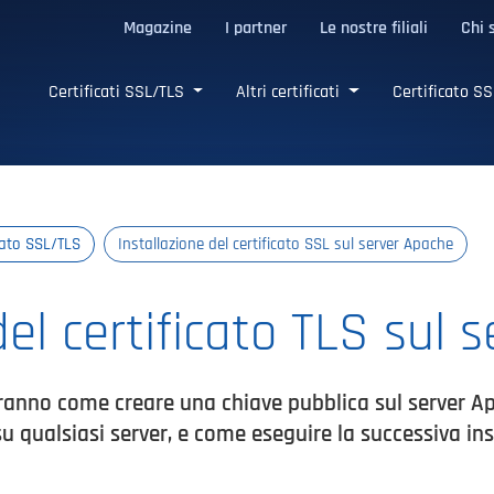
Magazine
I partner
Le nostre filiali
Chi 
LS affidabili
Certificati SSL/TLS
Altri certificati
Certificato SS
icato SSL/TLS
Installazione del certificato SSL sul server Apache
del certificato TLS sul 
heranno come creare una chiave pubblica sul server 
qualsiasi server, e come eseguire la successiva inst