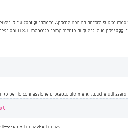
 server la cui configurazione Apache non ha ancora subito modif
connessioni TLS. Il mancato compimento di questi due passagg
nito per la connessione protetta, altrimenti Apache utilizzerà s
sl
lizzare sia l'HTTP che l'HTTPS.