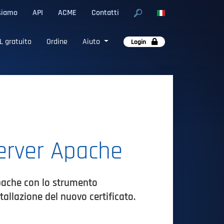
siamo
API
ACME
Contatti
L gratuito
Ordine
Aiuto
Login
server Apache
Apache con lo strumento
allazione del nuovo certificato.