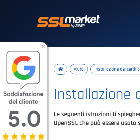
Certificati SSL/T
×
Aiuto
Installazione del certif
Installazione 
Le seguenti istruzioni ti spieg
OpenSSL che può essere usato su 