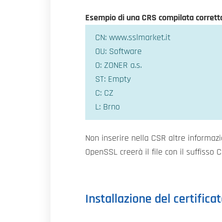
Esempio di una CRS compilata corret
CN: www.sslmarket.it
OU: Software
O: ZONER a.s.
ST: Empty
C: CZ
L: Brno
Non inserire nella CSR altre informaz
OpenSSL creerà il file con il suffisso CS
Installazione del certific