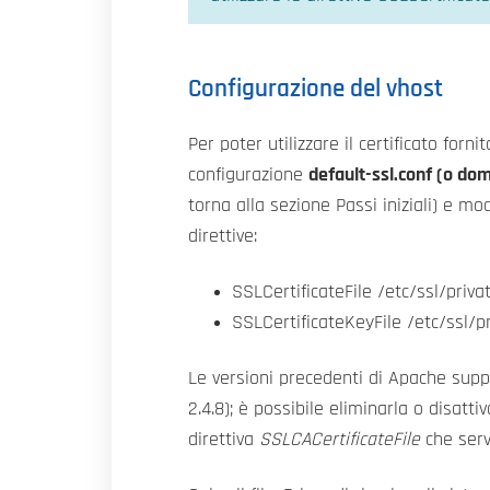
Configurazione del vhost
Per poter utilizzare il certificato forn
configurazione
default-ssl.conf (o dom
torna alla sezione Passi iniziali) e mo
direttive:
SSLCertificateFile /etc/ssl/priv
SSLCertificateKeyFile /etc/ssl/p
Le versioni precedenti di Apache supp
2.4.8); è possibile eliminarla o disatti
direttiva
SSLCACertificateFile
che serve