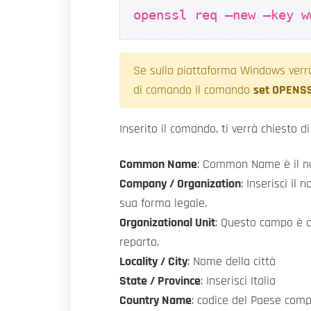
openssl req –new –key w
Se sulla piattaforma Windows verrà
di comando il comando
set OPENSS
Inserito il comando, ti verrà chiesto di 
Common Name
: Common Name è il nom
Company / Organization
: Inserisci il
sua forma legale.
Organizational Unit
: Questo campo è op
reparto.
Locality / City
: Nome della città
State / Province
: Inserisci Italia
Country Name
: codice del Paese compo