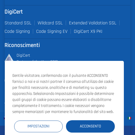
DigiCert
Standard SSL
Wildcard SSL
Extended Validation SSL
Code Signing
Code Signing EV
DigiCert X9 PKI
Riconoscimenti
DigiCert
Partner of the Year 2019
Gentile visitatore, confermando con il pulsante ACCONSENTO
Outstanding Sales Performance Award 2018, 2019, 2020, 2021,
fornisci a noi e ai nostri partner il consenso all'utilizzo dei cookie
2022
per finalità necessarie, analitiche e di marketing su questo
apparecchio. Selezionando Impostazioni è possibile determinare
quali gruppi di cookie possono essere elaborati o disabilitarne
completamente il trattamento. I cookie necessari vengono
sempre memorizzati per mantenere la funzionalità del sito web.
IMPOSTAZIONI
ACCONSENTO
Zoner Cloud
|
Zoner Photo Studio
|
ZONER a.s.