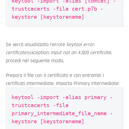
keytool -import -alias [tomcat] -
trustcacerts -file cert.p7b -
keystore [keystorename]
Se verrà visualizzato l'errore
keytool error:
certificatessxception: Input not an X.509 certificate
,
procedi nel seguente modo.
Prepara il file con il certificato e con entrambi i
certificati Intermediate. Importa Primary Intermediate:
keytool -import -alias primary -
trustcacerts -file
primary_intermediate_file_name -
keystore [keystorename]