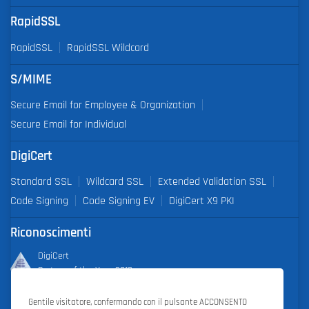
RapidSSL
RapidSSL
RapidSSL Wildcard
S/MIME
Secure Email for Employee & Organization
Secure Email for Individual
DigiCert
Standard SSL
Wildcard SSL
Extended Validation SSL
Code Signing
Code Signing EV
DigiCert X9 PKI
Riconoscimenti
DigiCert
Partner of the Year 2019
Gentile visitatore, confermando con il pulsante ACCONSENTO
Outstanding Sales Performance Award 2018, 2019, 2020, 2021,