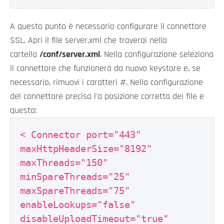
A questo punto è necessario configurare il connettore
SSL. Apri il file server.xml che troverai nella
cartella
/conf/server.xml
. Nella configurazione seleziona
il connettore che funzionerà da nuovo keystore e, se
necessario, rimuovi i caratteri #. Nella configurazione
del connettore precisa l'a posizione corretta dei file e
questa:
< Connector port="443"
maxHttpHeaderSize="8192"
maxThreads="150"
minSpareThreads="25"
maxSpareThreads="75"
enableLookups="false"
disableUploadTimeout="true"