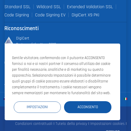
Standard SSL
Wildcard SSL
Extended Validation SSL
Code Signing
Code Signing EV
DigiCert X9 PKI
Riconoscimenti
DigiCert
Partner of the Year 2019
Gentile visitatore, confermando con il pulsante ACCONSENTO
Outstanding Sales Performance Award 2018, 2019, 2020, 2021,
fornisci a noi e ai nostri partner il consenso all'utilizzo dei cookie
2022
per finalità necessarie, analitiche e di marketing su questo
apparecchio. Selezionando Impostazioni è possibile determinare
quali gruppi di cookie possono essere elaborati o disabilitarne
completamente il trattamento. I cookie necessari vengono
sempre memorizzati per mantenere la funzionalità del sito web.
IMPOSTAZIONI
ACCONSENTO
Zoner Cloud
|
Zoner Photo Studio
|
ZONER a.s.
Condizioni contrattuali
|
Tutela della privacy
|
Impostazioni cookies
|