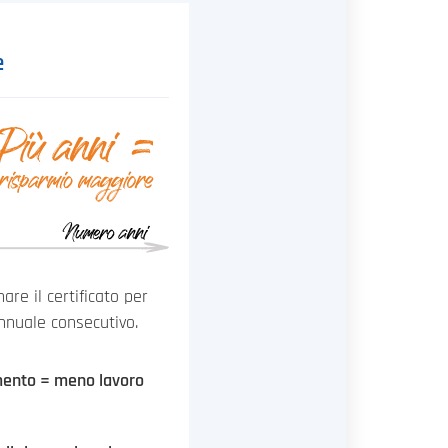
e
re il certificato per
annuale consecutivo.
mento = meno lavoro