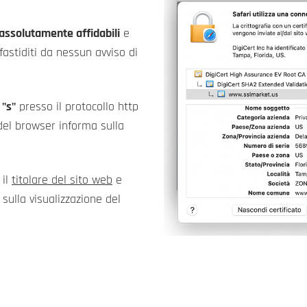
assolutamente affidabili
e
fastiditi da nessun avviso di
a
"s"
presso il protocollo http
i del browser informa sulla
 il
titolare del sito web
e
ù sulla visualizzazione del