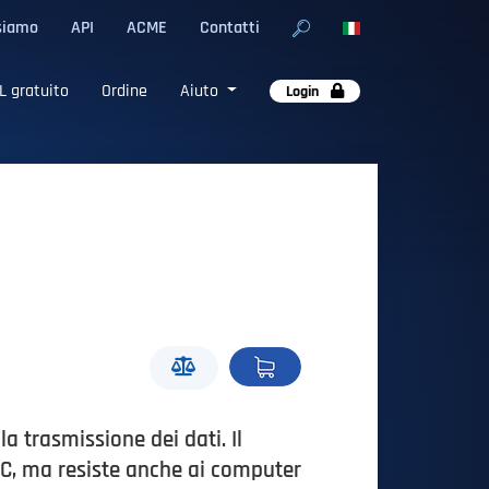
siamo
API
ACME
Contatti
L gratuito
Ordine
Aiuto
Login
a trasmissione dei dati. Il
CC, ma resiste anche ai computer