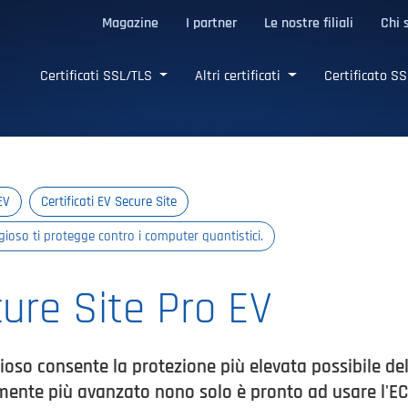
Magazine
I partner
Le nostre filiali
Chi 
LS affidabili
Certificati SSL/TLS
Altri certificati
Certificato SS
EV
Certificati EV Secure Site
tigioso ti protegge contro i computer quantistici.
cure Site Pro EV
gioso consente la protezione più elevata possibile dell
mente più avanzato nono solo è pronto ad usare l'E