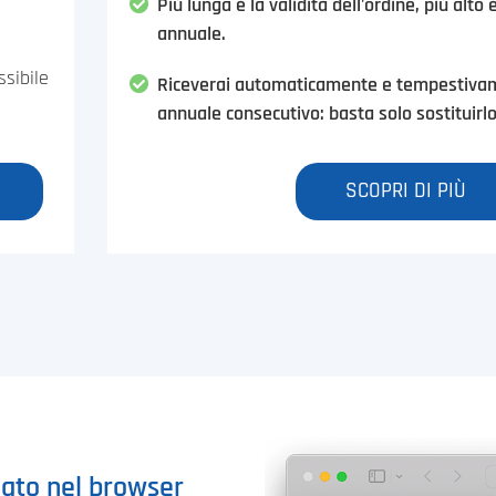
Più lunga è la validità dell'ordine, più alto 
annuale.
sibile
Riceverai automaticamente e tempestivame
annuale consecutivo: basta solo sostituirlo
SCOPRI DI PIÙ
icato nel browser