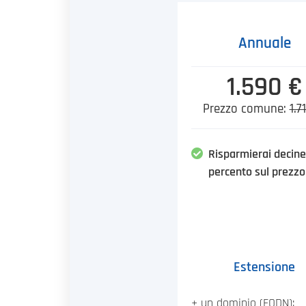
Annuale
1.590 €
Prezzo comune:
1.7
Risparmierai decine
percento sul prezzo
Estensione
+ un dominio (FQDN):