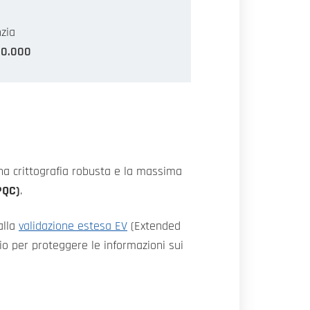
zia
00.000
una crittografia robusta e la massima
(PQC)
.
alla
validazione estesa EV
(Extended
ario per proteggere le informazioni sui