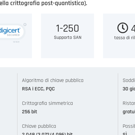
lla crittografia post-quantistica).
1-250
4
Supporto SAN
tasso di ri
Algoritmo di chiave pubblica
Soddi
RSA i ECC, PQC
30 gi
Crittografia simmetrica
Rista
256 bit
gratu
Chiave pubblica
Possi
2.048 (3.072/4.096) bit
SÌ