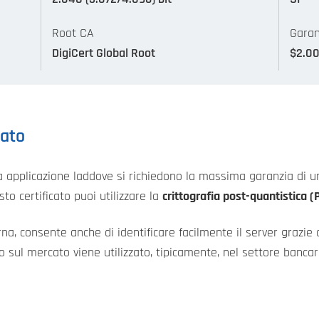
Root CA
Garan
DigiCert Global Root
$2.0
cato
ova applicazione laddove si richiedono la massima garanzia di 
to certificato puoi utilizzare la
crittografia post-quantistica 
rna, consente anche di identificare facilmente il server grazie 
ioso sul mercato viene utilizzato, tipicamente, nel settore banc