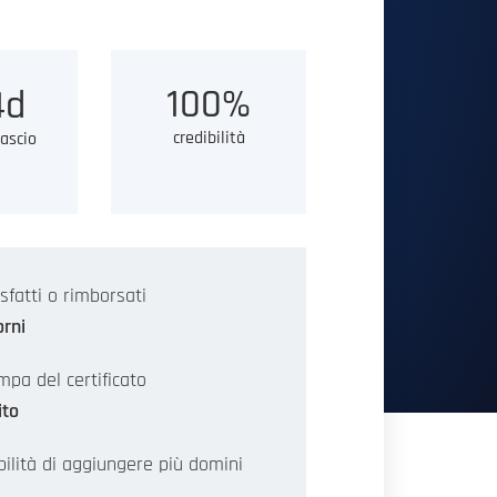
100%
d
credibilità
lascio
sfatti o rimborsati
orni
mpa del certificato
ito
bilità di aggiungere più domini