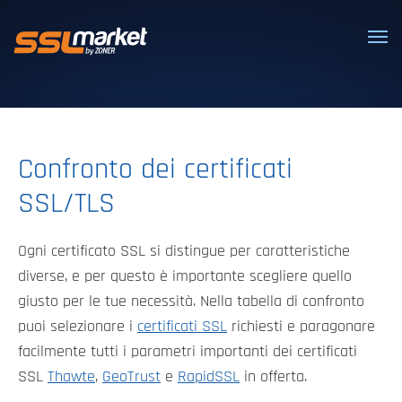
Certificati SSL/TLS affidabili
Confronto dei certificati
SSL/TLS
Ogni certificato SSL si distingue per caratteristiche
diverse, e per questo è importante scegliere quello
giusto per le tue necessità. Nella tabella di confronto
puoi selezionare i
certificati SSL
richiesti e paragonare
facilmente tutti i parametri importanti dei certificati
SSL
Thawte
,
GeoTrust
e
RapidSSL
in offerta.