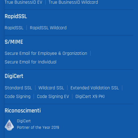
True BusinessID EV
True BusinessID Wildcard
RapidSSL
RapidSSL
RapidSSL Wildcard
S/MIME
Secure Email for Employee & Organization
Secure Email for Individual
DigiCert
Standard SSL
Wildcard SSL
Extended Validation SSL
Code Signing
Code Signing EV
DigiCert X9 PKI
Riconoscimenti
DigiCert
Partner of the Year 2019