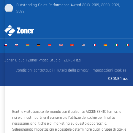
Outstanding Sales Performance Award 2018, 2019, 2020, 2021,
2022
Zoner Cloud
|
Zoner Photo Studio
|
ZONER a.s.
Condizioni contrattuali
|
Tutela della privacy
|
Impostazioni cookies
|
©ZONER a.s.
Gentile visitatore, confermando con il pulsante ACCONSENTO fornisci a
noi e ai nostri partner il consenso all'utilizzo dei cookie per finalità
necessarie, analitiche e di marketing su questo apparecchio.
Selezionando Impostazioni è possibile determinare quali gruppi di cookie