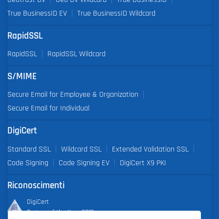
True BusinessID EV
True BusinessID Wildcard
RapidSSL
RapidSSL
RapidSSL Wildcard
S/MIME
Secure Email for Employee & Organization
Secure Email for Individual
DigiCert
Standard SSL
Wildcard SSL
Extended Validation SSL
Code Signing
Code Signing EV
DigiCert X9 PKI
Riconoscimenti
DigiCert
Partner of the Year 2019