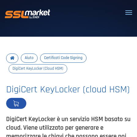
Certificati SSL/TLS affidabili
Aiuto
Certificati Code Signing
DigiCert KeyLocker (Cloud HSM)
DigiCert KeyLocker (cloud HSM)
DigiCert KeyLocker è un servizio HSM basato su
cloud. Viene utilizzato per generare e
memorizzare le chiavi che possono essere poi