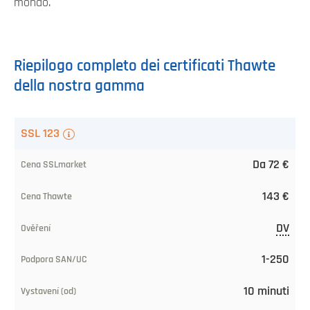
mondo.
Riepilogo completo dei certificati Thawte
della nostra gamma
Certificato
SSL 123
TLS
Da 72 €
Prezzo
143 €
presso
l'SSLmarket
DV
Prezzo
1-250
presso
10 minuti
la