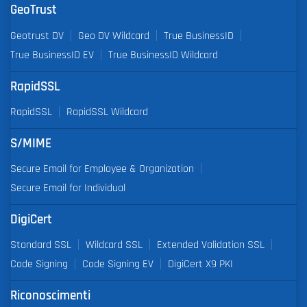
GeoTrust
Geotrust DV
Geo DV Wildcard
True BusinessID
True BusinessID EV
True BusinessID Wildcard
RapidSSL
RapidSSL
RapidSSL Wildcard
S/MIME
Secure Email for Employee & Organization
Secure Email for Individual
DigiCert
Standard SSL
Wildcard SSL
Extended Validation SSL
Code Signing
Code Signing EV
DigiCert X9 PKI
Riconoscimenti