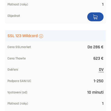
CA
1
Validazione
Supporto
SAN/UC
SSL 123 Wildcard
Rilascio
Da 286 €
(da)
623 €
Validità
DV
(anni)
1-250
Acquistare
10 minuti
1