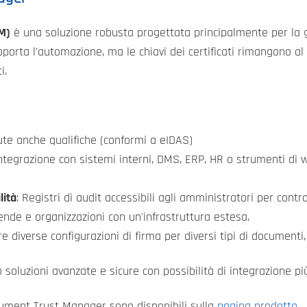
M)
è una soluzione robusta progettata principalmente per la ge
porta l'automazione, ma le chiavi dei certificati rimangono al s
i.
iute anche qualifiche (conformi a eIDAS)
'integrazione con sistemi interni, DMS, ERP, HR o strumenti di
lità
: Registri di audit accessibili agli amministratori per contro
iende e organizzazioni con un'infrastruttura estesa.
ere diverse configurazioni di firma per diversi tipi di documenti,
oluzioni avanzate e sicure con possibilità di integrazione pi
cument Trust Manager sono disponibili sulla
pagina prodotto
.