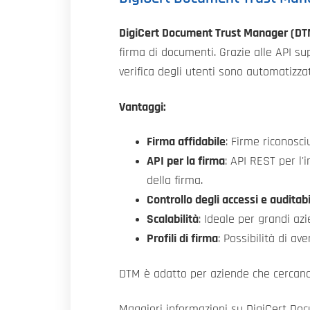
DigiCert Document Trust Manager (DT
firma di documenti. Grazie alle API sup
verifica degli utenti sono automatizzat
Vantaggi:
Firma affidabile
: Firme riconosc
API per la firma
: API REST per l
della firma.
Controllo degli accessi e auditabi
Scalabilità
: Ideale per grandi az
Profili di firma
: Possibilità di av
DTM è adatto per aziende che cercano s
Maggiori informazioni su DigiCert Do