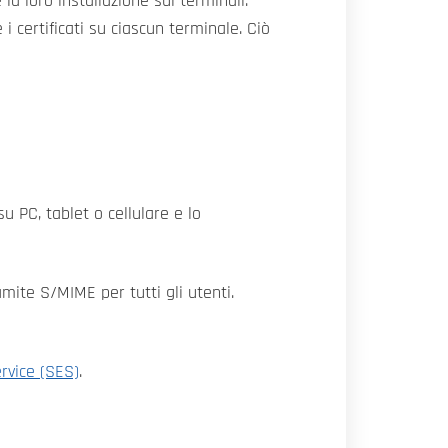
la loro installazione sui terminali.
 certificati su ciascun terminale. Ciò
su PC, tablet o cellulare e lo
mite S/MIME per tutti gli utenti.
rvice (SES)
.