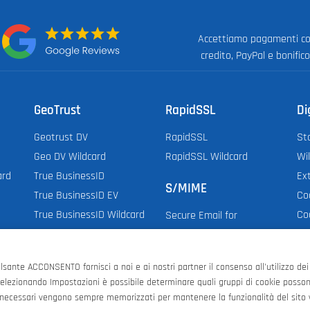
Accettiamo pagamenti co
:
credito, PayPal e bonific
GeoTrust
RapidSSL
Di
Geotrust DV
RapidSSL
St
Geo DV Wildcard
RapidSSL Wildcard
Wi
ard
True BusinessID
Ex
S/MIME
True BusinessID EV
Co
True BusinessID Wildcard
Co
Secure Email for
Dig
Employee & Organization
Secure Email for
lsante ACCONSENTO fornisci a noi e ai nostri partner il consenso all'utilizzo dei 
Individual
lezionando Impostazioni è possibile determinare quali gruppi di cookie possono
 necessari vengono sempre memorizzati per mantenere la funzionalità del sito