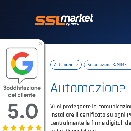
Certificati SSL/T
×
Automazione
Automazione S/MIME: Fir
Automazione S
Vuoi proteggere la comunicazion
installare il certificato su ogni
centralmente le firme digitali d