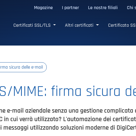
Magazine
I partner
Le nostre filiali
Chi 
LS affidabili
Certificati SSL/TLS
Altri certificati
Certificato SS
ma sicura delle e-mail
/MIME: firma sicura de
e e-mail aziendale senza una gestione complicata de
 PC in cui verrà utilizzato? L'automazione dei certifica
ei messaggi utilizzando soluzioni moderne di DigiCert