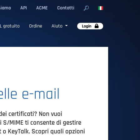
siamo
API
ACME
Contatti
L gratuito
Ordine
Aiuto
Login
lle e-mail
i certificati? Non vuoi
ti S/MIME ti consente di gestire
 o KeyTalk. Scopri quali opzioni