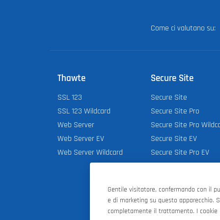
Come ci valutano su
Thawte
Secure Site
SSL 123
Secure Site
SSL 123 Wildcard
Secure Site Pro
Web Server
Secure Site Pro Wildc
Web Server EV
Secure Site EV
Web Server Wildcard
Secure Site Pro EV
Gentile visitatore, confermando con il pu
e di marketing su questo apparecchio. Se
completamente il trattamento. I cookie