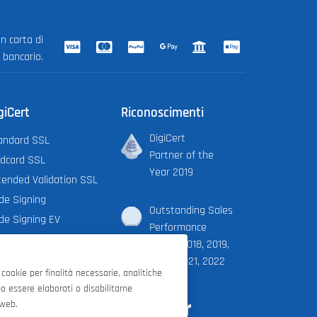
n carta di
o bancario.
giCert
Riconoscimenti
DigiCert
andard SSL
Partner of the
ldcard SSL
Year 2019
tended Validation SSL
de Signing
Outstanding Sales
de Signing EV
Performance
iCert X9 PKI
Award 2018, 2019,
2020, 2021, 2022
cookie per finalità necessarie, analitiche
 essere elaborati o disabilitarne
 web.