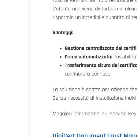
l'uso di KeyTalk non solo l'emissione d
L'utente non viene disturbato in alcun
risparmia un'incredibile quantità di 
Vantaggi:
Gestione centralizzata dei certifi
Firma automatizzata
: Possibilit
Trasferimento sicuro dei certificat
configurerà per l'uso.
La soluzione è adatta per aziende che 
Senza necessità di installazione individ
Maggiori informazioni sul servizio Key
DigiCert Document Trust Man