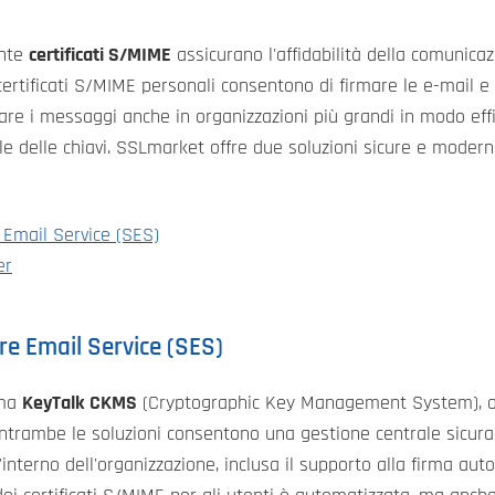
ante
certificati S/MIME
assicurano l'affidabilità della comunic
I certificati S/MIME personali consentono di firmare le e-mail e 
rmare i messaggi anche in organizzazioni più grandi in modo ef
e delle chiavi. SSLmarket offre due soluzioni sicure e modern
Email Service (SES)
er
e Email Service (SES)
ema
KeyTalk CKMS
(Cryptographic Key Management System), op
Entrambe le soluzioni consentono una gestione centrale sicura del
l'interno dell'organizzazione, inclusa il supporto alla firma aut