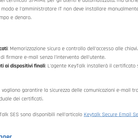
ei certificati S/MIME per gli utenti è automatizzata, ma anche 
 modo e l'amministratore IT non deve installare manualmente i
tempo e denaro.
cati
: Memorizzazione sicura e controllo dell'accesso alle chiavi.
à di firmare e-mail senza l'intervento dell'utente.
i ai dispositivi finali
: L'agente KeyTalk installerà il certificato 
vogliono garantire la sicurezza delle comunicazioni e-mail tra
uale dei certificati.
Talk SES sono disponibili nell'articolo
Keytalk Secure Email Se
ager