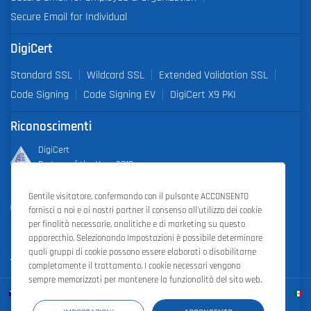
Secure Email for Individual
DigiCert
Standard SSL
Wildcard SSL
Extended Validation SSL
Code Signing
Code Signing EV
DigiCert X9 PKI
Riconoscimenti
DigiCert
Partner of the Year 2019
Gentile visitatore, confermando con il pulsante ACCONSENTO
Outstanding Sales Performance Award 2018, 2019, 2020, 2021,
fornisci a noi e ai nostri partner il consenso all'utilizzo dei cookie
2022
per finalità necessarie, analitiche e di marketing su questo
apparecchio. Selezionando Impostazioni è possibile determinare
quali gruppi di cookie possono essere elaborati o disabilitarne
completamente il trattamento. I cookie necessari vengono
sempre memorizzati per mantenere la funzionalità del sito web.