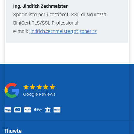
Ing. Jindřich Zechmeister
Specialista per i certificati SSL di sicurezza
DigiCert TLS/SSL Professional
e-mail:
jindrich.zechmeister(at)zoner.cz
Thawte