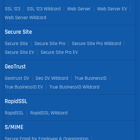
SSL 123
SSL 123 Wildcard
Web Server
Web Server EV
Web Server Wildcard
Secure Site
Secure Site
Secure Site Pro
Secure Site Pro Wildcard
Secure Site EV
Secure Site Pro EV
GeoTrust
Geotrust DV
Geo DV Wildcard
True BusinessID
True BusinessID EV
True BusinessID Wildcard
RapidSSL
RapidSSL
RapidSSL Wildcard
S/MIME
Secure Email for Employee & Organization