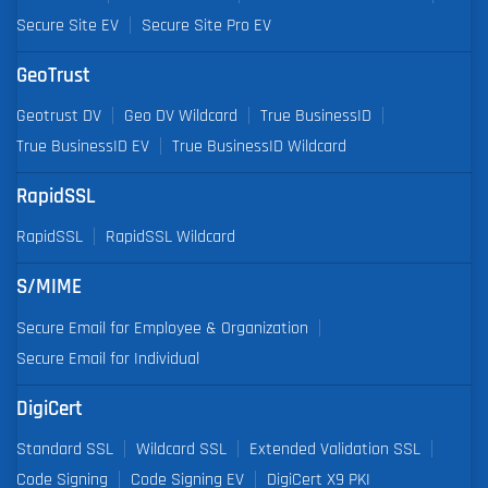
Secure Site EV
Secure Site Pro EV
GeoTrust
Geotrust DV
Geo DV Wildcard
True BusinessID
True BusinessID EV
True BusinessID Wildcard
RapidSSL
RapidSSL
RapidSSL Wildcard
S/MIME
Secure Email for Employee & Organization
Secure Email for Individual
DigiCert
Standard SSL
Wildcard SSL
Extended Validation SSL
Code Signing
Code Signing EV
DigiCert X9 PKI