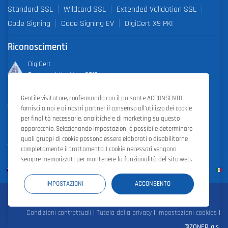
Standard SSL
Wildcard SSL
Extended Validation SSL
Code Signing
Code Signing EV
DigiCert X9 PKI
Riconoscimenti
DigiCert
Partner of the Year 2019
Gentile visitatore, confermando con il pulsante ACCONSENTO
Outstanding Sales Performance Award 2018, 2019, 2020, 2021,
fornisci a noi e ai nostri partner il consenso all'utilizzo dei cookie
2022
per finalità necessarie, analitiche e di marketing su questo
apparecchio. Selezionando Impostazioni è possibile determinare
quali gruppi di cookie possono essere elaborati o disabilitarne
completamente il trattamento. I cookie necessari vengono
sempre memorizzati per mantenere la funzionalità del sito web.
IMPOSTAZIONI
ACCONSENTO
Zoner Cloud
|
Zoner Photo Studio
|
ZONER a.s.
Condizioni contrattuali
|
Tutela della privacy
|
Impostazioni cookies
|
©ZONER a.s.