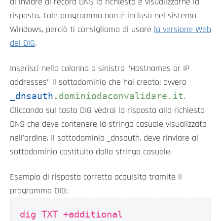
di inviare al record DNS la richiesta e visualizzarne la
risposta. Tale programma non è incluso nel sistema
Windows, perciò ti consigliamo di usare
la versione Web
del DIG
.
Inserisci nella colonna a sinistra "Hostnames or IP
addresses" il sottodominio che hai creato; ovvero
_dnsauth
.
dominiodaconvalidare.it
.
Cliccando sul tasto DIG vedrai la risposta alla richiesta
DNS che deve contenere la stringa casuale visualizzata
nell'ordine. Il sottodominio _dnsauth. deve rinviare al
sottodominio costituito dalla stringa casuale.
Esempio di risposta corretta acquisita tramite il
programma DIG:
dig TXT +additional