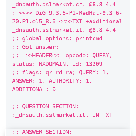
_dnsauth.sslmarket.cz. @8.8.4.4
; <<>> DiG 9.3.6-P1-RedHat-9.3.6-
20.P1.el5_8.6 <<>>TXT +additional
_dnsauth.sslmarket.it. @8.8.4.4
;; global options: printcmd
;; Got answer:
;; ->>HEADER<<- opcode: QUERY,
status: NXDOMAIN, id: 13209
;; flags: qr rd ra; QUERY: 1,
ANSWER: 1, AUTHORITY: 1,
ADDITIONAL: 0
;; QUESTION SECTION:
;_dnsauth.sslmarket.it. IN TXT
;; ANSWER SECTION: