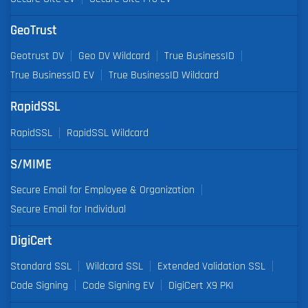
GeoTrust
Geotrust DV
Geo DV Wildcard
True BusinessID
True BusinessID EV
True BusinessID Wildcard
RapidSSL
RapidSSL
RapidSSL Wildcard
S/MIME
Secure Email for Employee & Organization
Secure Email for Individual
DigiCert
Standard SSL
Wildcard SSL
Extended Validation SSL
Code Signing
Code Signing EV
DigiCert X9 PKI