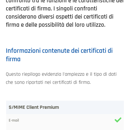
confronto tra le funzioni e le caratteristiche dei
certificati di firma. I singoli confronti
considerano diversi aspetti dei certificati di
firma e delle possibilità del loro utilizzo.
Informazioni contenute dei certificati di
firma
Questo riepilogo evidenzia l'ampiezza e il tipo di dati
che sono riportati nei certificati di firma.
Certificato
S/MIME Client Premium
/
Dati