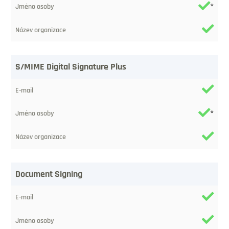
contenuti
*
Indirizzo
elettronico
Nome
S/MIME Digital Signature Plus
della
persona
*
Nome
dell'organizzazione
Document Signing