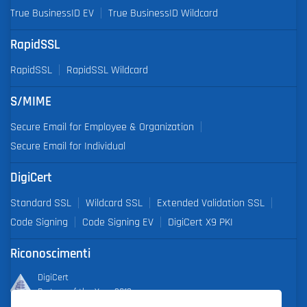
True BusinessID EV
True BusinessID Wildcard
RapidSSL
RapidSSL
RapidSSL Wildcard
S/MIME
Secure Email for Employee & Organization
Secure Email for Individual
DigiCert
Standard SSL
Wildcard SSL
Extended Validation SSL
Code Signing
Code Signing EV
DigiCert X9 PKI
Riconoscimenti
DigiCert
Partner of the Year 2019