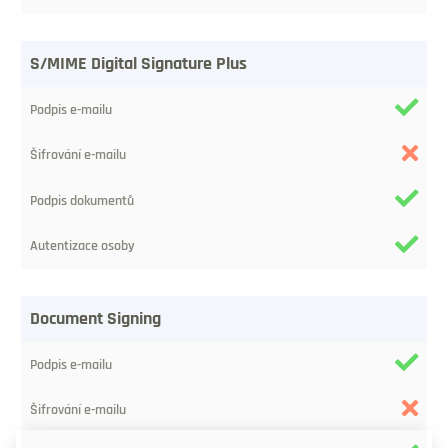
Crittografia
S/MIME Digital Signature Plus
del
messaggio
elettronico
Firma
dei
documenti
Autenticazione
della
Document Signing
persona