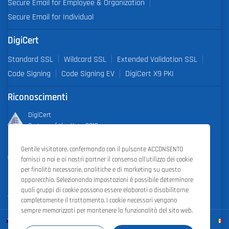
Secure Email for Employee & Organization
Secure Email for Individual
DigiCert
Standard SSL
Wildcard SSL
Extended Validation SSL
Code Signing
Code Signing EV
DigiCert X9 PKI
Riconoscimenti
DigiCert
Partner of the Year 2019
Gentile visitatore, confermando con il pulsante ACCONSENTO
Outstanding Sales Performance Award 2018, 2019, 2020, 2021,
fornisci a noi e ai nostri partner il consenso all'utilizzo dei cookie
2022
per finalità necessarie, analitiche e di marketing su questo
apparecchio. Selezionando Impostazioni è possibile determinare
quali gruppi di cookie possono essere elaborati o disabilitarne
completamente il trattamento. I cookie necessari vengono
sempre memorizzati per mantenere la funzionalità del sito web.