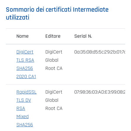
Sommario dei certificati Intermediate
utilizzati
Nome
Editore
Serial N.
DigiCert
DigiCert
0a:35:08:d5:5c:29:2b:01:7d:f8
TLS RSA
Global
SHA256
Root CA
2020 CA1
RapidSSL
DigiCert
07:98:36:03:AD:E3:99:08:21:
TLS DV
Global
RSA
Root CA
Mixed
SHA256