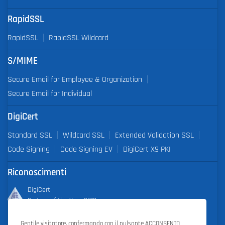
RapidSSL
RapidSSL
RapidSSL Wildcard
S/MIME
Secure Email for Employee & Organization
Secure Email for Individual
DigiCert
Standard SSL
Wildcard SSL
Extended Validation SSL
Code Signing
Code Signing EV
DigiCert X9 PKI
Riconoscimenti
DigiCert
Partner of the Year 2019
Gentile visitatore, confermando con il pulsante ACCONSENTO