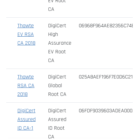
EV Root
CA
Thawte
DigiCert
06968F964AE82356C74E1
EV RSA
High
CA 2018
Assurance
EV Root
CA
Thawte
DigiCert
025A8AEF196F7E0D6C2104
RSA CA
Global
2018
Root CA
DigiCert
DigiCert
06FDF9039603ADEA000AE
Assured
Assured
ID CA-1
ID Root
CA