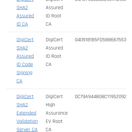
SHA2
Assured
Assured
ID Root
ID CA
CA
DigiCert
DigiCert
0409181B5FD5BB6675534
SHA2
Assured
Assured
ID Root
ID Code
CA
Signing
CA
DigiCert
DigiCert
0C79A944B08C1195209261
SHA2
High
Extended
Assurance
Validation
EV Root
Server CA
CA