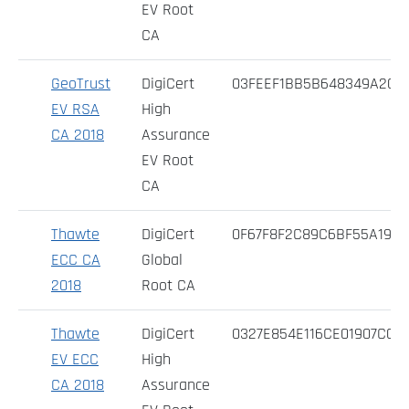
EV Root
CA
GeoTrust
DigiCert
03FEEF1BB5B648349A209
EV RSA
High
CA 2018
Assurance
EV Root
CA
Thawte
DigiCert
0F67F8F2C89C6BF55A19E
ECC CA
Global
2018
Root CA
Thawte
DigiCert
0327E854E116CE01907C0F
EV ECC
High
CA 2018
Assurance