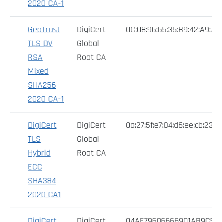
2020 CA-1
GeoTrust
DigiCert
0C:08:96:65:35:B9:42:A9:73:
TLS DV
Global
RSA
Root CA
Mixed
SHA256
2020 CA-1
DigiCert
DigiCert
0a:27:5f:e7:04:d6:ee:cb:23:d
TLS
Global
Hybrid
Root CA
ECC
SHA384
2020 CA1
DigiCert
DigiCert
04AE79606666901AB9C57