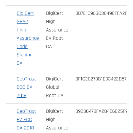
DigiCert
DigiCert
0B7E10903C38490FFA2F67
SHA2
High
High
Assurance
Assurance
EV Root
Code
CA
Signing
CA
GeoTrust
DigiCert
0F1C20273B1E33422D6733
ECC CA
Global
2018
Root CA
GeoTrust
DigiCert
09236478FA284E6625F91
EV ECC
High
CA 2018
Assurance