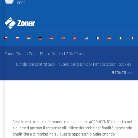
2022
Zoner Cloud
|
Zoner Photo Studio
|
ZONER a.s.
Condizioni contrattuali
|
Tutela della privacy
|
Impostazioni cookies
|
©ZONER a.s.
Gentile visitatore, confermando con il pulsante ACCONSENTO fornisci a noi
e ai nostri partner il consenso all'utilizzo dei cookie per finalità necessarie,
analitiche e di marketing su questo apparecchio. Selezionando