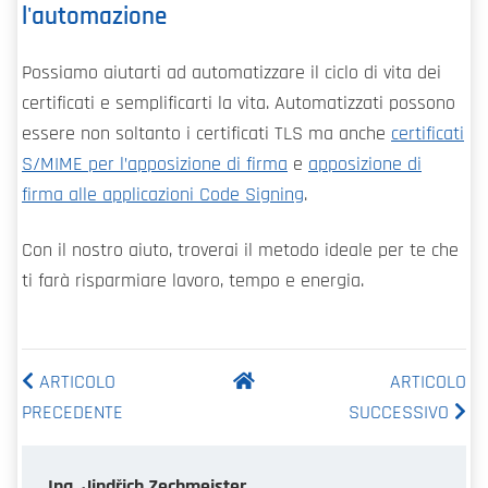
l'automazione
Possiamo aiutarti ad automatizzare il ciclo di vita dei
certificati e semplificarti la vita. Automatizzati possono
essere non soltanto i certificati TLS ma anche
certificati
S/MIME per l’apposizione di firma
e
apposizione di
firma alle applicazioni Code Signing
.
Con il nostro aiuto, troverai il metodo ideale per te che
ti farà risparmiare lavoro, tempo e energia.
ARTICOLO
ARTICOLO
PRECEDENTE
SUCCESSIVO
Ing. Jindřich Zechmeister