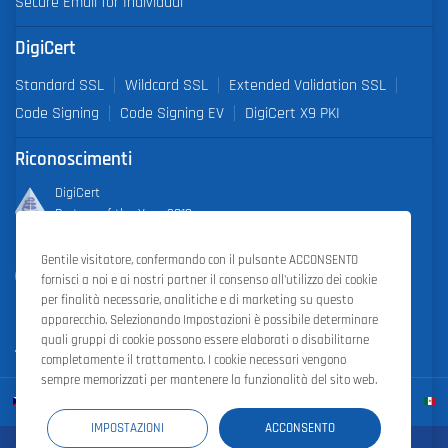
Secure Email for Individual
DigiCert
Standard SSL
Wildcard SSL
Extended Validation SSL
Code Signing
Code Signing EV
DigiCert X9 PKI
Riconoscimenti
DigiCert
Partner of the Year 2019
Gentile visitatore, confermando con il pulsante ACCONSENTO
Outstanding Sales Performance Award 2018, 2019, 2020, 2021,
fornisci a noi e ai nostri partner il consenso all'utilizzo dei cookie
2022
per finalità necessarie, analitiche e di marketing su questo
apparecchio. Selezionando Impostazioni è possibile determinare
quali gruppi di cookie possono essere elaborati o disabilitarne
completamente il trattamento. I cookie necessari vengono
sempre memorizzati per mantenere la funzionalità del sito web.
IMPOSTAZIONI
ACCONSENTO