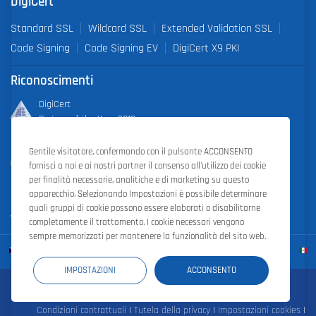
DigiCert
Standard SSL
Wildcard SSL
Extended Validation SSL
Code Signing
Code Signing EV
DigiCert X9 PKI
Riconoscimenti
DigiCert
Partner of the Year 2019
Gentile visitatore, confermando con il pulsante ACCONSENTO
Outstanding Sales Performance Award 2018, 2019, 2020, 2021,
fornisci a noi e ai nostri partner il consenso all'utilizzo dei cookie
2022
per finalità necessarie, analitiche e di marketing su questo
apparecchio. Selezionando Impostazioni è possibile determinare
quali gruppi di cookie possono essere elaborati o disabilitarne
completamente il trattamento. I cookie necessari vengono
sempre memorizzati per mantenere la funzionalità del sito web.
IMPOSTAZIONI
ACCONSENTO
Zoner Cloud
|
Zoner Photo Studio
|
ZONER a.s.
Condizioni contrattuali
|
Tutela della privacy
|
Impostazioni cookies
|