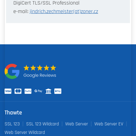
DigiCert TLS/SSL Professional
e-mail:
jindrich.zechmeister(at)zoner.cz
Thawte
SSL 123
SSL 123 Wildcard
Web Server
Web Server EV
Web Server Wildcard