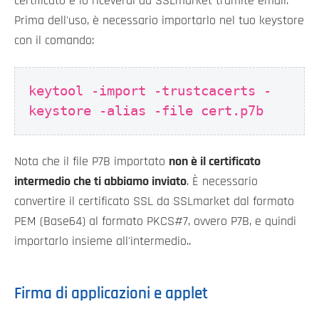
certificato e lo riceverai da SSLmarket tramite email.
Prima dell'uso, è necessario importarlo nel tuo keystore
con il comando:
keytool -import -trustcacerts -
keystore
-alias
-file cert.p7b
Nota che il file P7B importato
non è il certificato
intermedio che ti abbiamo inviato
. È necessario
convertire il certificato SSL da SSLmarket dal formato
PEM (Base64) al formato PKCS#7, ovvero P7B, e quindi
importarlo insieme all'intermedio..
Firma di applicazioni e applet