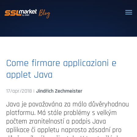
Certificati SSL/TLS affidabili
Come firmare applicazioni e
applet Java
17/apr/2018 |
Jindřich Zechmeister
Java je považována za málo důvěryhodnou
platformu. Má stále problémy s velkým
počtem zranitelností a podpis Java
aplikace či appletu naprosto zásadní pro